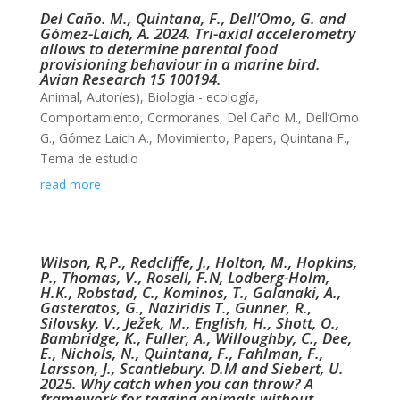
Del Caño. M., Quintana, F., Dell’Omo, G. and
Gómez-Laich, A. 2024. Tri-axial accelerometry
allows to determine parental food
provisioning behaviour in a marine bird.
Avian Research 15 100194.
Animal
,
Autor(es)
,
Biología - ecología
,
Comportamiento
,
Cormoranes
,
Del Caño M.
,
Dell’Omo
G.
,
Gómez Laich A.
,
Movimiento
,
Papers
,
Quintana F.
,
Tema de estudio
read more
Wilson, R,P., Redcliffe, J., Holton, M., Hopkins,
P., Thomas, V., Rosell, F.N, Lodberg-Holm,
H.K., Robstad, C., Kominos, T., Galanaki, A.,
Gasteratos, G., Naziridis T., Gunner, R.,
Silovsky, V., Ježek, M., English, H., Shott, O.,
Bambridge, K., Fuller, A., Willoughby, C., Dee,
E., Nichols, N., Quintana, F., Fahlman, F.,
Larsson, J., Scantlebury. D.M and Siebert, U.
2025. Why catch when you can throw? A
framework for tagging animals without