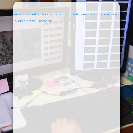
Faster-the-better-a-reliable-technique-to-sample-anopluran-lice-
in-large-hosts
Descarga