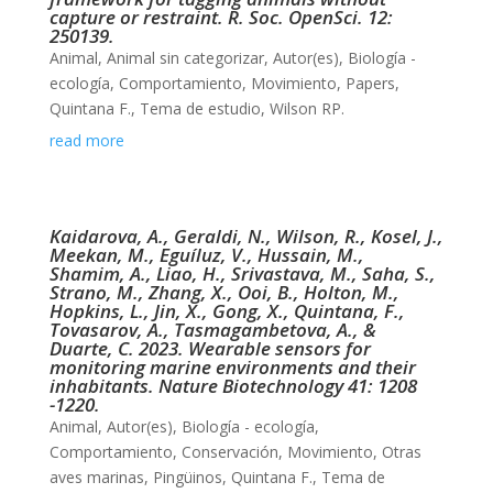
capture or restraint. R. Soc. OpenSci. 12:
250139.
Animal
,
Animal sin categorizar
,
Autor(es)
,
Biología -
ecología
,
Comportamiento
,
Movimiento
,
Papers
,
Quintana F.
,
Tema de estudio
,
Wilson RP.
read more
Kaidarova, A., Geraldi, N., Wilson, R., Kosel, J.,
Meekan, M., Eguíluz, V., Hussain, M.,
Shamim, A., Liao, H., Srivastava, M., Saha, S.,
Strano, M., Zhang, X., Ooi, B., Holton, M.,
Hopkins, L., Jin, X., Gong, X., Quintana, F.,
Tovasarov, A., Tasmagambetova, A., &
Duarte, C. 2023. Wearable sensors for
monitoring marine environments and their
inhabitants. Nature Biotechnology 41: 1208
-1220.
Animal
,
Autor(es)
,
Biología - ecología
,
Comportamiento
,
Conservación
,
Movimiento
,
Otras
aves marinas
,
Pingüinos
,
Quintana F.
,
Tema de