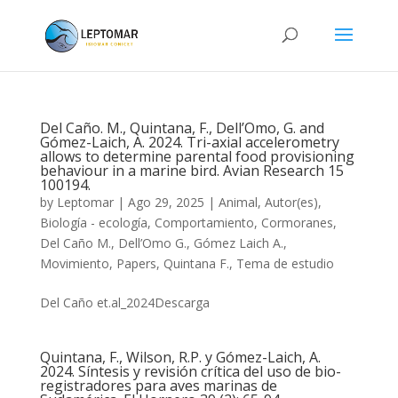
Del Caño. M., Quintana, F., Dell’Omo, G. and
Gómez-Laich, A. 2024. Tri-axial accelerometry
allows to determine parental food provisioning
behaviour in a marine bird. Avian Research 15
100194.
by
Leptomar
|
Ago 29, 2025
|
Animal
,
Autor(es)
,
Biología - ecología
,
Comportamiento
,
Cormoranes
,
Del Caño M.
,
Dell’Omo G.
,
Gómez Laich A.
,
Movimiento
,
Papers
,
Quintana F.
,
Tema de estudio
Del Caño et.al_2024Descarga
Quintana, F., Wilson, R.P. y Gómez-Laich, A.
2024. Síntesis y revisión crítica del uso de bio-
registradores para aves marinas de