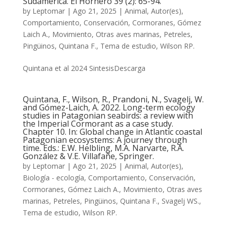
Sudamérica. El Hornero 39 (2): 65-94.
by
Leptomar
|
Ago 21, 2025
|
Animal
,
Autor(es)
,
Comportamiento
,
Conservación
,
Cormoranes
,
Gómez
Laich A.
,
Movimiento
,
Otras aves marinas
,
Petreles
,
Pingüinos
,
Quintana F.
,
Tema de estudio
,
Wilson RP.
Quintana et al 2024 SintesisDescarga
Quintana, F., Wilson, R., Prandoni, N., Svagelj, W.
and Gómez-Laich, A. 2022. Long-term ecology
studies in Patagonian seabirds: a review with
the Imperial Cormorant as a case study.
Chapter 10. In: Global change in Atlantic coastal
Patagonian ecosystems: A journey through
time. Eds.: E.W. Helbling, M.A. Narvarte, R.A.
González & V.E. Villafañe, Springer.
by
Leptomar
|
Ago 21, 2025
|
Animal
,
Autor(es)
,
Biología - ecología
,
Comportamiento
,
Conservación
,
Cormoranes
,
Gómez Laich A.
,
Movimiento
,
Otras aves
marinas
,
Petreles
,
Pingüinos
,
Quintana F.
,
Svagelj WS.
,
Tema de estudio
,
Wilson RP.