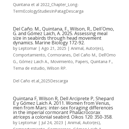
Quintana et al 2022_Chapter_Long-
TermEcologyStudiesInPatagDescarga
Del Caño. M., Quintana, F., Wilson, R., Dell´Omo,
G. and Gómez Laich, A. 2025. Assessing meal
size in seabirds through head movement
dynamics. Marine Biology 172-92.
by
Leptomar
|
Ago 21, 2025
|
Animal
,
Autor(es)
,
Comportamiento
,
Cormoranes
,
Del Caño M.
,
Dell’Omo
G.
,
Gómez Laich A.
,
Movimiento
,
Papers
,
Quintana F.
,
Tema de estudio
,
Wilson RP.
Del Caño et.al_2025Descarga
Quintana F, Wilson R, Dell Arciprete P, Shepard
E y Gómez Laich A. 2011. Women from Venus,
men from Mars: inter-sex foraging differences
in the imperial cormorant Phalacrocorax
atriceps a colonial seabird. Oikos 120: 350-358.
by
Leptomar
|
Jul 24, 2023
|
Animal
,
Autor(es)
,