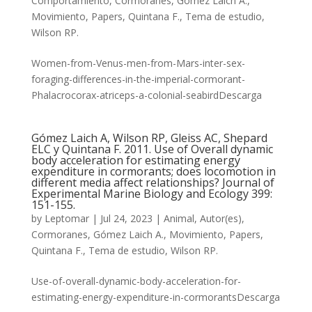
Comportamiento
,
Cormoranes
,
Gómez Laich A.
,
Movimiento
,
Papers
,
Quintana F.
,
Tema de estudio
,
Wilson RP.
Women-from-Venus-men-from-Mars-inter-sex-
foraging-differences-in-the-imperial-cormorant-
Phalacrocorax-atriceps-a-colonial-seabirdDescarga
Gómez Laich A, Wilson RP, Gleiss AC, Shepard
ELC y Quintana F. 2011. Use of Overall dynamic
body acceleration for estimating energy
expenditure in cormorants; does locomotion in
different media affect relationships? Journal of
Experimental Marine Biology and Ecology 399:
151-155.
by
Leptomar
|
Jul 24, 2023
|
Animal
,
Autor(es)
,
Cormoranes
,
Gómez Laich A.
,
Movimiento
,
Papers
,
Quintana F.
,
Tema de estudio
,
Wilson RP.
Use-of-overall-dynamic-body-acceleration-for-
estimating-energy-expenditure-in-cormorantsDescarga