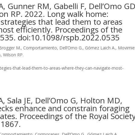
A, Gunner RM, Gabelli F, Dell’Omo GD
son RP. 2022. Long walk home:
strategies that lead them to areas
st efficiently. Proceedings of the
0535. doi:10.1098/rspb.2022.0535
Brogger M.
,
Comportamiento
,
Dell’Omo G.
,
Gómez Laich A.
,
Movimie
o
,
Wilson RP.
egies-that-lead-them-to-areas-where-they-can-navigate-most-
A, Sala JE, Dell’Omo G, Holton MD,
ecks enhance and constrain foraging
rates. Proceedings of the Royal Societ
 1867.
Comportamiento
,
Cormoranes
,
Dell’Omo G.
,
Gómez Laich A.
,