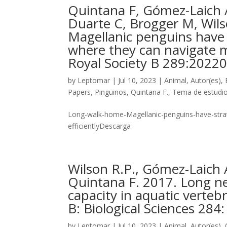
Quintana F, Gómez-Laich 
Duarte C, Brogger M, Wil
Magellanic penguins have 
where they can navigate mo
Royal Society B 289:2022
by
Leptomar
|
Jul 10, 2023
|
Animal
,
Autor(es)
,
Papers
,
Pingüinos
,
Quintana F.
,
Tema de estudi
Long-walk-home-Magellanic-penguins-have-strat
efficientlyDescarga
Wilson R.P., Gómez-Laich 
Quintana F. 2017. Long n
capacity in aquatic verteb
B: Biological Sciences 284:
by
Leptomar
|
Jul 10, 2023
|
Animal
,
Autor(es)
,