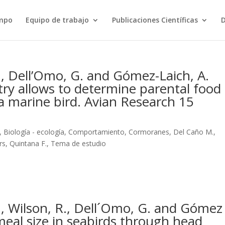
ampo
Equipo de trabajo
Publicaciones Científicas
D
., Dell’Omo, G. and Gómez-Laich, A.
try allows to determine parental food
 a marine bird. Avian Research 15
,
Biología - ecología
,
Comportamiento
,
Cormoranes
,
Del Caño M.
,
rs
,
Quintana F.
,
Tema de estudio
., Wilson, R., Dell´Omo, G. and Gómez
meal size in seabirds through head