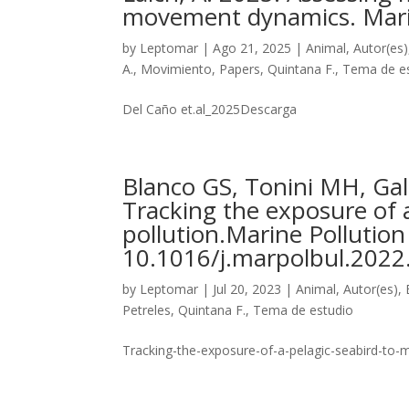
movement dynamics. Mari
by
Leptomar
|
Ago 21, 2025
|
Animal
,
Autor(es)
A.
,
Movimiento
,
Papers
,
Quintana F.
,
Tema de e
Del Caño et.al_2025Descarga
Blanco GS, Tonini MH, Gal
Tracking the exposure of a
pollution.Marine Pollution
10.1016/j.marpolbul.202
by
Leptomar
|
Jul 20, 2023
|
Animal
,
Autor(es)
,
Petreles
,
Quintana F.
,
Tema de estudio
Tracking-the-exposure-of-a-pelagic-seabird-to-m