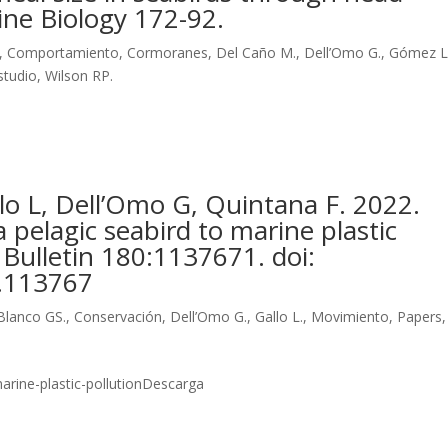
ne Biology 172-92.
,
Comportamiento
,
Cormoranes
,
Del Caño M.
,
Dell’Omo G.
,
Gómez L
studio
,
Wilson RP.
lo L, Dell’Omo G, Quintana F. 2022.
 pelagic seabird to marine plastic
 Bulletin 180:1137671. doi:
2.113767
Blanco GS.
,
Conservación
,
Dell’Omo G.
,
Gallo L.
,
Movimiento
,
Papers
,
arine-plastic-pollutionDescarga