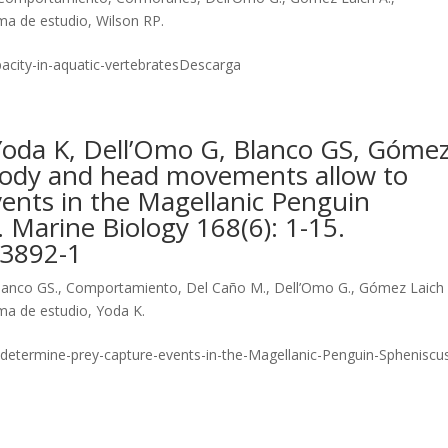
ma de estudio
,
Wilson RP.
acity-in-aquatic-vertebratesDescarga
Yoda K, Dell’Omo G, Blanco GS, Gómez
 body and head movements allow to
ents in the Magellanic Penguin
 Marine Biology 168(6): 1-15.
03892-1
lanco GS.
,
Comportamiento
,
Del Caño M.
,
Dell’Omo G.
,
Gómez Laich 
ma de estudio
,
Yoda K.
etermine-prey-capture-events-in-the-Magellanic-Penguin-Spheniscu