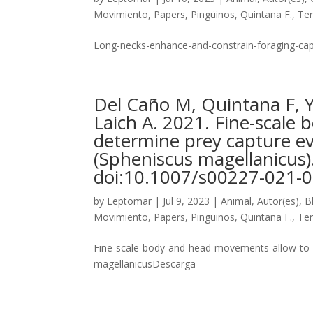
Movimiento
,
Papers
,
Pingüinos
,
Quintana F.
,
Te
Long-necks-enhance-and-constrain-foraging-cap
Del Caño M, Quintana F, 
Laich A. 2021. Fine-scale
determine prey capture ev
(Spheniscus magellanicus).
doi:10.1007/s00227-021-
by
Leptomar
|
Jul 9, 2023
|
Animal
,
Autor(es)
,
B
Movimiento
,
Papers
,
Pingüinos
,
Quintana F.
,
Te
Fine-scale-body-and-head-movements-allow-to-d
magellanicusDescarga