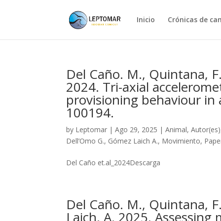
Inicio
Crónicas de c
Del Caño. M., Quintana, F
2024. Tri-axial accelerome
provisioning behaviour in
100194.
by
Leptomar
|
Ago 29, 2025
|
Animal
,
Autor(es)
Dell’Omo G.
,
Gómez Laich A.
,
Movimiento
,
Pape
Del Caño et.al_2024Descarga
Del Caño. M., Quintana, F
Laich, A. 2025. Assessing 