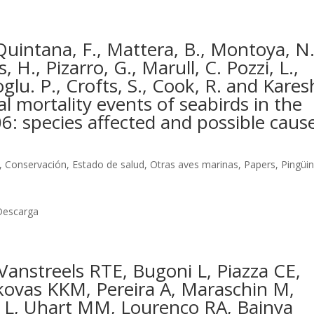
 Quintana, F., Mattera, B., Montoya, N.
 H., Pizarro, G., Marull, C. Pozzi, L.,
lu. P., Crofts, S., Cook, R. and Kares
 mortality events of seabirds in the
: species affected and possible cause
,
Conservación
,
Estado de salud
,
Otras aves marinas
,
Papers
,
Pingüi
Descarga
 Vanstreels RTE, Bugoni L, Piazza CE,
ikovas KKM, Pereira A, Maraschin M,
llo L, Uhart MM, Lourenço RA, Bainya