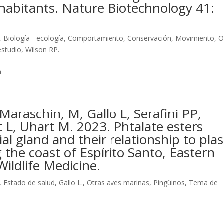
habitants. Nature Biotechnology 41:
,
Biología - ecología
,
Comportamiento
,
Conservación
,
Movimiento
,
O
studio
,
Wilson RP.
a
 Maraschin, M, Gallo L, Serafini PP,
t L, Uhart M. 2023. Phtalate esters
ial gland and their relationship to plas
g the coast of Espírito Santo, Eastern
Wildlife Medicine.
,
Estado de salud
,
Gallo L.
,
Otras aves marinas
,
Pingüinos
,
Tema de