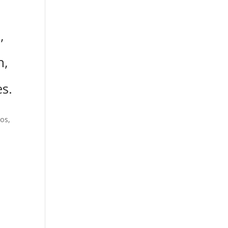
,
h,
s.
nos
,