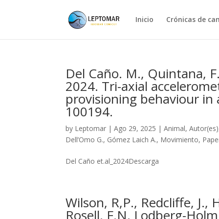
Inicio
Crónicas de c
Del Caño. M., Quintana, F
2024. Tri-axial accelerome
provisioning behaviour in
100194.
by
Leptomar
|
Ago 29, 2025
|
Animal
,
Autor(es)
Dell’Omo G.
,
Gómez Laich A.
,
Movimiento
,
Pape
Del Caño et.al_2024Descarga
Wilson, R,P., Redcliffe, J.
Rosell, F.N, Lodberg-Holm,