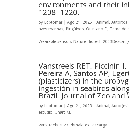
environments and their in
1208 -1220.
by
Leptomar
|
Ago 21, 2025
|
Animal
,
Autor(es)
aves marinas
,
Pingüinos
,
Quintana F.
,
Tema de e
Wearable sensors Nature Biotech 2023Descarg
Vanstreels RET, Piccinin I,
Pereira A, Santos AP, Eger
(plasticizers) in the uropyg
ingestión in seabirds alon
Brazil. Journal of Zoo and 
by
Leptomar
|
Ago 21, 2025
|
Animal
,
Autor(es)
estudio
,
Uhart M.
Vanstreels 2023 PhthalatesDescarga