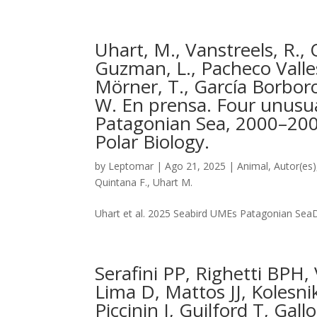
Uhart, M., Vanstreels, R.,
Guzman, L., Pacheco Valles,
Mörner, T., García Borborog
W. En prensa. Four unusual
Patagonian Sea, 2000–2006
Polar Biology.
by
Leptomar
|
Ago 21, 2025
|
Animal
,
Autor(es)
Quintana F.
,
Uhart M.
Uhart et al. 2025 Seabird UMEs Patagonian Sea
Serafini PP, Righetti BPH,
Lima D, Mattos JJ, Kolesn
Piccinin I, Guilford T, Ga