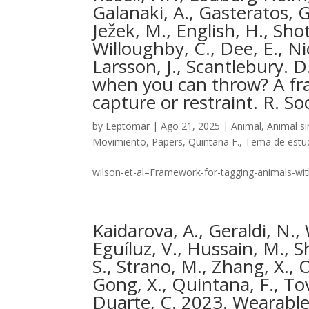
Galanaki, A., Gasteratos, G.
Ježek, M., English, H., Shot
Willoughby, C., Dee, E., Ni
Larsson, J., Scantlebury. 
when you can throw? A fr
capture or restraint. R. S
by
Leptomar
|
Ago 21, 2025
|
Animal
,
Animal si
Movimiento
,
Papers
,
Quintana F.
,
Tema de estu
wilson-et-al–Framework-for-tagging-animals-wi
Kaidarova, A., Geraldi, N., 
Eguíluz, V., Hussain, M., S
S., Strano, M., Zhang, X., O
Gong, X., Quintana, F., T
Duarte, C. 2023. Wearable