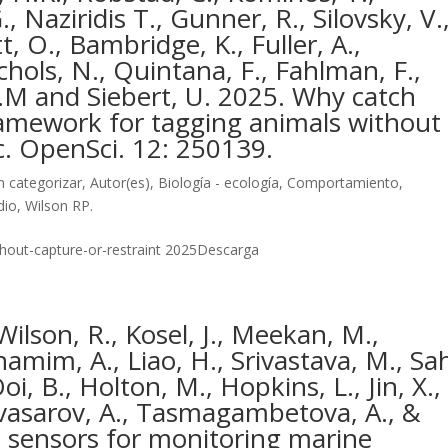
, Naziridis T., Gunner, R., Silovsky, V.
t, O., Bambridge, K., Fuller, A.,
chols, N., Quintana, F., Fahlman, F.,
D.M and Siebert, U. 2025. Why catch
amework for tagging animals without
oc. OpenSci. 12: 250139.
n categorizar
,
Autor(es)
,
Biología - ecología
,
Comportamiento
,
dio
,
Wilson RP.
thout-capture-or-restraint 2025Descarga
Wilson, R., Kosel, J., Meekan, M.,
hamim, A., Liao, H., Srivastava, M., Sa
oi, B., Holton, M., Hopkins, L., Jin, X.,
ovasarov, A., Tasmagambetova, A., &
 sensors for monitoring marine