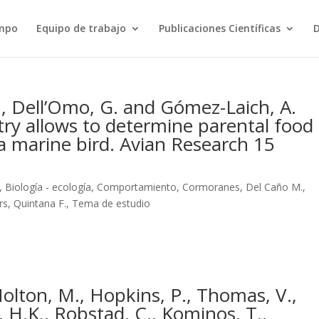
ampo
Equipo de trabajo
Publicaciones Científicas
D
., Dell’Omo, G. and Gómez-Laich, A.
try allows to determine parental food
 a marine bird. Avian Research 15
,
Biología - ecología
,
Comportamiento
,
Cormoranes
,
Del Caño M.
,
rs
,
Quintana F.
,
Tema de estudio
, Holton, M., Hopkins, P., Thomas, V.,
 H.K., Robstad, C., Kominos, T.,