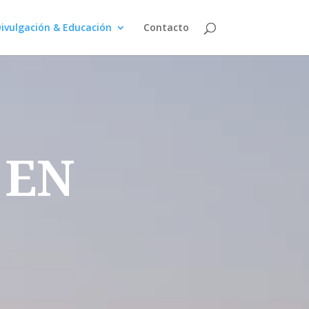
ivulgación & Educación
Contacto
 EN
: