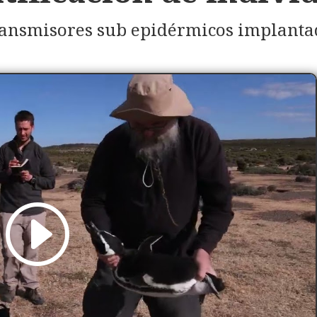
ransmisores sub epidérmicos implantad