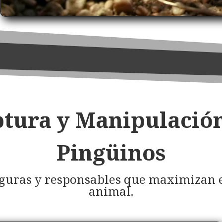
tura y Manipulació
Pingüinos
eguras y responsables que maximizan e
animal.