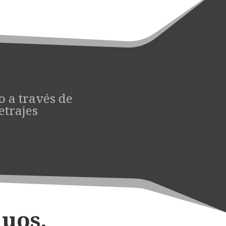
 a través de
etrajes
duos.