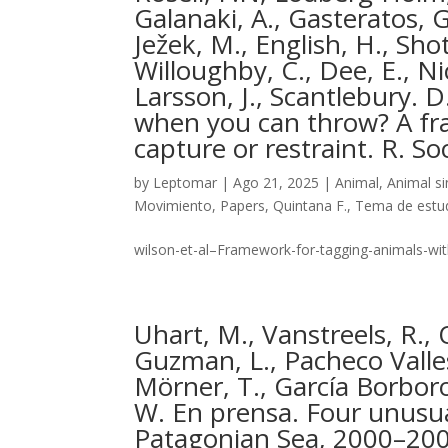
Galanaki, A., Gasteratos, G.
Ježek, M., English, H., Shot
Willoughby, C., Dee, E., Ni
Larsson, J., Scantlebury. 
when you can throw? A fr
capture or restraint. R. S
by
Leptomar
|
Ago 21, 2025
|
Animal
,
Animal si
Movimiento
,
Papers
,
Quintana F.
,
Tema de estu
wilson-et-al–Framework-for-tagging-animals-wi
Uhart, M., Vanstreels, R.,
Guzman, L., Pacheco Valles,
Mörner, T., García Borborog
W. En prensa. Four unusual
Patagonian Sea, 2000–2006