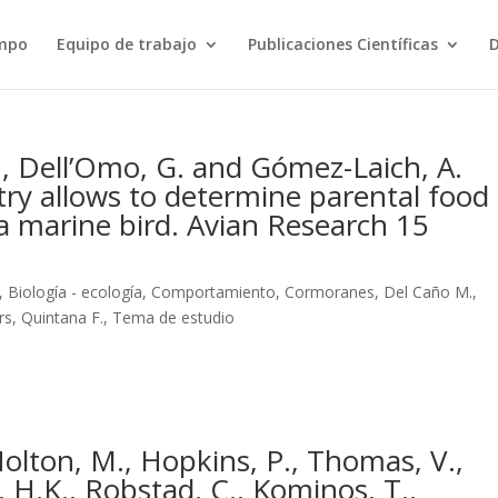
ampo
Equipo de trabajo
Publicaciones Científicas
D
., Dell’Omo, G. and Gómez-Laich, A.
try allows to determine parental food
 a marine bird. Avian Research 15
,
Biología - ecología
,
Comportamiento
,
Cormoranes
,
Del Caño M.
,
rs
,
Quintana F.
,
Tema de estudio
, Holton, M., Hopkins, P., Thomas, V.,
 H.K., Robstad, C., Kominos, T.,