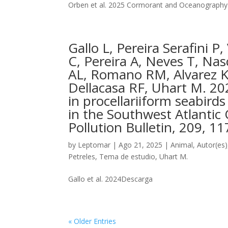
Orben et al. 2025 Cormorant and Oceanograph
Gallo L, Pereira Serafini P
C, Pereira A, Neves T, Nas
AL, Romano RM, Alvarez K
Dellacasa RF, Uhart M. 202
in procellariiform seabird
in the Southwest Atlantic 
Pollution Bulletin, 209, 1
by
Leptomar
|
Ago 21, 2025
|
Animal
,
Autor(es)
Petreles
,
Tema de estudio
,
Uhart M.
Gallo et al. 2024Descarga
« Older Entries