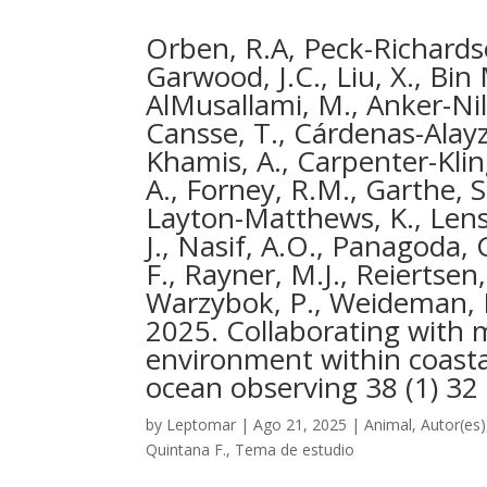
Orben, R.A, Peck-Richardson
Garwood, J.C., Liu, X., Bin 
AlMusallami, M., Anker-Nil
Cansse, T., Cárdenas-Alayz
Khamis, A., Carpenter-Klin
A., Forney, R.M., Garthe, S
Layton-Matthews, K., Lens
J., Nasif, A.O., Panagoda, 
F., Rayner, M.J., Reiertsen,
Warzybok, P., Weideman, E,A
2025. Collaborating with m
environment within coasta
ocean observing 38 (1) 32 
by
Leptomar
|
Ago 21, 2025
|
Animal
,
Autor(es)
Quintana F.
,
Tema de estudio