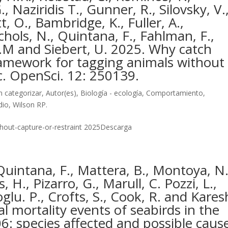
, Naziridis T., Gunner, R., Silovsky, V.
t, O., Bambridge, K., Fuller, A.,
chols, N., Quintana, F., Fahlman, F.,
D.M and Siebert, U. 2025. Why catch
amework for tagging animals without
oc. OpenSci. 12: 250139.
n categorizar
,
Autor(es)
,
Biología - ecología
,
Comportamiento
,
dio
,
Wilson RP.
thout-capture-or-restraint 2025Descarga
 Quintana, F., Mattera, B., Montoya, N.
 H., Pizarro, G., Marull, C. Pozzi, L.,
lu. P., Crofts, S., Cook, R. and Kares
 mortality events of seabirds in the
: species affected and possible cause