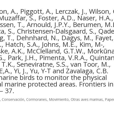
, A., Piggott, A., Lerczak, J., Wilson, 
Muzaffar, S., Foster, A.D., Naser, H.A.,
ssen, T., Arnould, J.P.Y., Berumen, M.L
a, S., Christensen-Dalsgaard, S., Qad
g, T., Dehnhard, N., Dagys, M., Fayet,
., Hatch, S.A., Johns, M.E., Kim, M-,
ke, A.K., McClelland, G.T.W., Morkūna
G., Park, J.H., Pimenta, V.R.A., Quinta
 T.K., Seneviratne, S.S., van Toor, M.,
., Yi, J., Yu, Y-T and Zavalaga, C.B.
arine birds to monitor the physical
l marine protected areas. Frontiers in
– 37.
,
Conservación
,
Cormoranes
,
Movimiento
,
Otras aves marinas
,
Pape