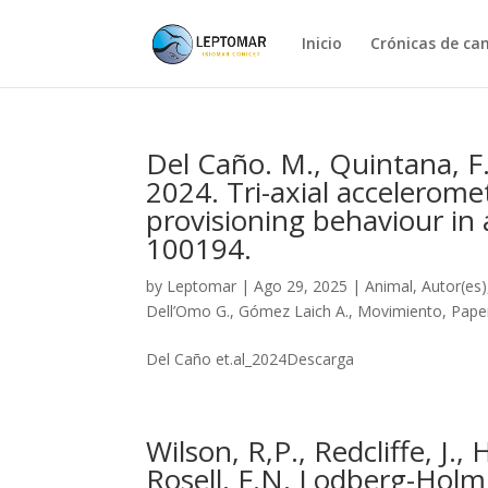
Inicio
Crónicas de c
Del Caño. M., Quintana, F
2024. Tri-axial accelerome
provisioning behaviour in
100194.
by
Leptomar
|
Ago 29, 2025
|
Animal
,
Autor(es)
Dell’Omo G.
,
Gómez Laich A.
,
Movimiento
,
Pape
Del Caño et.al_2024Descarga
Wilson, R,P., Redcliffe, J.
Rosell, F.N, Lodberg-Holm,