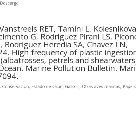
yDescarga
, Vanstreels RET, Tamini L, Kolesnikov
cimento G, Rodriguez Pirani LS, Picon
, Rodriguez Heredia SA, Chavez LN,
4. High frequency of plastic ingestio
s (albatrosses, petrels and shearwaters
Ocean. Marine Pollution Bulletin. Mar
17094.
,
Conservación
,
Estado de salud
,
Gallo L.
,
Otras aves marinas
,
Paper