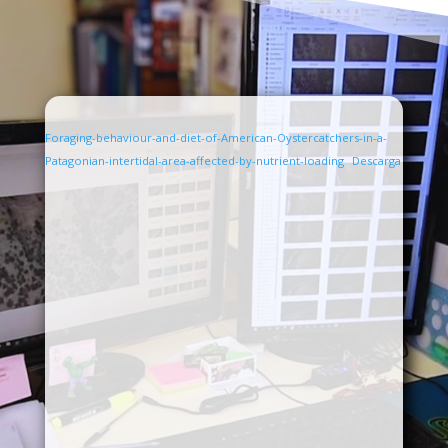
Foraging-behaviour-and-diet-of-American-Oystercatchers-in-a-
Patagonian-intertidal-area-affected-by-nutrient-loading
Descarga