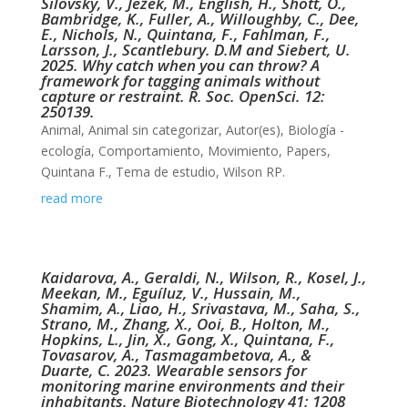
Silovsky, V., Ježek, M., English, H., Shott, O.,
Bambridge, K., Fuller, A., Willoughby, C., Dee,
E., Nichols, N., Quintana, F., Fahlman, F.,
Larsson, J., Scantlebury. D.M and Siebert, U.
2025. Why catch when you can throw? A
framework for tagging animals without
capture or restraint. R. Soc. OpenSci. 12:
250139.
Animal
,
Animal sin categorizar
,
Autor(es)
,
Biología -
ecología
,
Comportamiento
,
Movimiento
,
Papers
,
Quintana F.
,
Tema de estudio
,
Wilson RP.
read more
Kaidarova, A., Geraldi, N., Wilson, R., Kosel, J.,
Meekan, M., Eguíluz, V., Hussain, M.,
Shamim, A., Liao, H., Srivastava, M., Saha, S.,
Strano, M., Zhang, X., Ooi, B., Holton, M.,
Hopkins, L., Jin, X., Gong, X., Quintana, F.,
Tovasarov, A., Tasmagambetova, A., &
Duarte, C. 2023. Wearable sensors for
monitoring marine environments and their
inhabitants. Nature Biotechnology 41: 1208