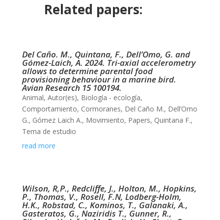
Related papers:
Del Caño. M., Quintana, F., Dell’Omo, G. and
Gómez-Laich, A. 2024. Tri-axial accelerometry
allows to determine parental food
provisioning behaviour in a marine bird.
Avian Research 15 100194.
Animal
,
Autor(es)
,
Biología - ecología
,
Comportamiento
,
Cormoranes
,
Del Caño M.
,
Dell’Omo
G.
,
Gómez Laich A.
,
Movimiento
,
Papers
,
Quintana F.
,
Tema de estudio
read more
Wilson, R,P., Redcliffe, J., Holton, M., Hopkins,
P., Thomas, V., Rosell, F.N, Lodberg-Holm,
H.K., Robstad, C., Kominos, T., Galanaki, A.,
Gasteratos, G., Naziridis T., Gunner, R.,