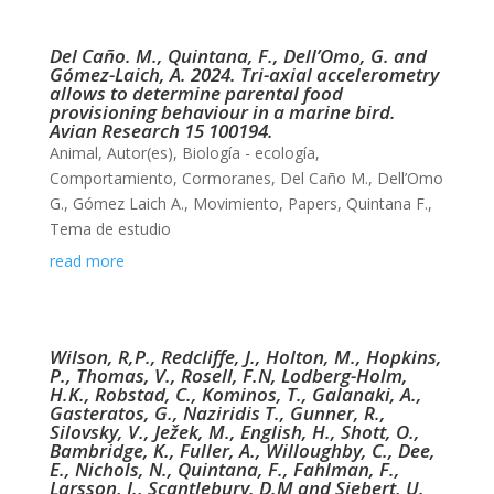
Del Caño. M., Quintana, F., Dell’Omo, G. and
Gómez-Laich, A. 2024. Tri-axial accelerometry
allows to determine parental food
provisioning behaviour in a marine bird.
Avian Research 15 100194.
Animal
,
Autor(es)
,
Biología - ecología
,
Comportamiento
,
Cormoranes
,
Del Caño M.
,
Dell’Omo
G.
,
Gómez Laich A.
,
Movimiento
,
Papers
,
Quintana F.
,
Tema de estudio
read more
Wilson, R,P., Redcliffe, J., Holton, M., Hopkins,
P., Thomas, V., Rosell, F.N, Lodberg-Holm,
H.K., Robstad, C., Kominos, T., Galanaki, A.,
Gasteratos, G., Naziridis T., Gunner, R.,
Silovsky, V., Ježek, M., English, H., Shott, O.,
Bambridge, K., Fuller, A., Willoughby, C., Dee,
E., Nichols, N., Quintana, F., Fahlman, F.,
Larsson, J., Scantlebury. D.M and Siebert, U.