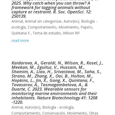
2025. Why catch when you can throw? A
framework for tagging animals without
capture or restraint. R. Soc. OpenSci. 12:
250139.
Animal
,
Animal sin categorizar
,
Autor(es)
,
Biología -
ecología
,
Comportamiento
,
Movimiento
,
Papers
,
Quintana F.
,
Tema de estudio
,
Wilson RP.
read more
Kaidarova, A., Geraldi, N., Wilson, R., Kosel, J.,
Meekan, M., Eguíluz, V., Hussain, M.,
Shamim, A., Liao, H., Srivastava, M., Saha, S.,
Strano, M., Zhang, X., Ooi, B., Holton, M.,
Hopkins, L., Jin, X., Gong, X., Quintana, F.,
Tovasarov, A., Tasmagambetova, A., &
Duarte, C. 2023. Wearable sensors for
monitoring marine environments and their
inhabitants. Nature Biotechnology 41: 1208
-1220.
Animal
,
Autor(es)
,
Biología - ecología
,
Comportamiento
,
Conservación
,
Movimiento
,
Otras